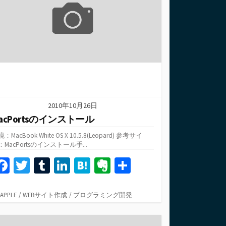
k
2010年10月26日
acPortsのインストール
：MacBook White OS X 10.5.8(Leopard) 参考サイ
：MacPortsのインストール手...
Fa
T
T
Li
H
Ev
共
ce
wi
u
n
at
er
有
b
tt
m
ke
e
n
カ
APPLE
/
WEBサイト作成
/
プログラミング開発
テ
o
er
bl
dI
n
ot
ゴ
リ