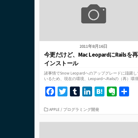
2011年8月16日
今更だけど、Mac LeopardにRailsを再
インストール
諸事情でSnow Leopardへのアップグレードに躊躇し
いるため、現在の環境、LeopardへRailsの（再）環境.
Fa
T
T
Li
H
Ev
ce
wi
u
n
at
er
b
tt
m
ke
e
n
カ
APPLE
/
プログラミング開発
テ
o
er
bl
dI
n
ot
ゴ
o
r
n
a
e
リ
ー