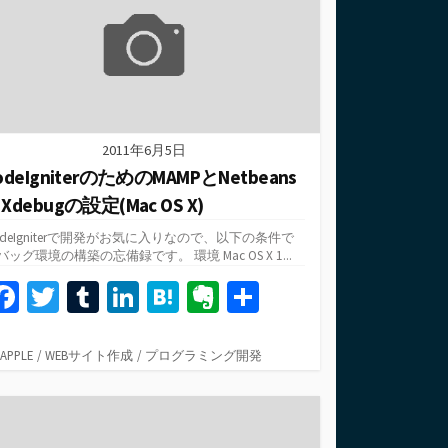
k
2011年6月5日
odeIgniterのためのMAMPとNetbeans
Xdebugの設定(Mac OS X)
odeIgniterで開発がお気に入りなので、以下の条件で
バッグ環境の構築の忘備録です。 環境 Mac OS X 1...
Fa
T
T
Li
H
Ev
共
ce
wi
u
n
at
er
有
b
tt
m
ke
e
n
カ
APPLE
/
WEBサイト作成
/
プログラミング開発
テ
o
er
bl
dI
n
ot
ゴ
o
r
n
a
e
リ
ー