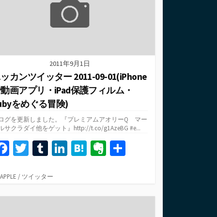
2011年9月1日
ッカンツイッター 2011-09-01(iPhone
動画アプリ・iPad保護フィルム・
ubyをめぐる冒険)
ログを更新しました。『プレミアムアオリーQ マー
サクラダイ他をゲット』http://t.co/g1AzeBG #e...
Fa
T
T
Li
H
Ev
共
ce
wi
u
n
at
er
有
b
tt
m
ke
e
n
カ
APPLE
/
ツイッター
テ
o
er
bl
dI
n
ot
ゴ
o
r
n
a
e
リ
ー