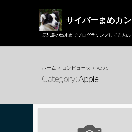
コ
ン
サイバーまめカン
テ
ン
ツ
鹿児島の出水市でプログラミングしてる人のブログ。MacとL
へ
ス
キ
ッ
ホーム
>
コンピュータ
>
Apple
プ
Category:
Apple