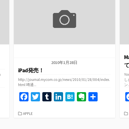
o
r
n
a
e
ー
k
M
2010年1月28日
iPad発売！
う
Y
http://journal.mycom.co.jp/news/2010/01/28/004/index.
し
html 噂通...
ン..
共
Fa
T
T
Li
H
Ev
共
有
ce
wi
u
n
at
er
有
b
tt
m
ke
e
n
カ
APPLE
テ
o
er
bl
dI
n
ot
ゴ