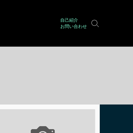
自己紹介
検
お問い合わせ
索
切
り
替
え