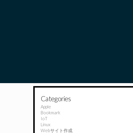
Categories
Apple
Bookmark
IoT
Linux
Webサイト作成