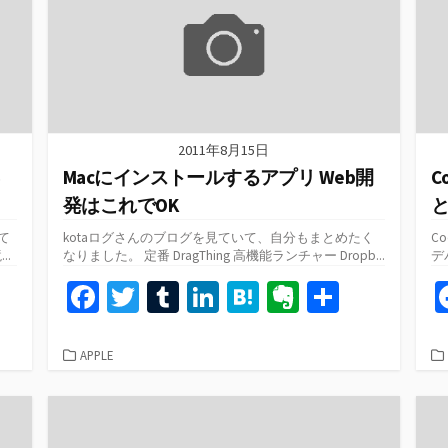
k
2011年8月15日
Macにインストールするアプリ Web開
C
発はこれでOK
と
て
kotaログさんのブログを見ていて、自分もまとめたく
C
..
なりました。 定番 DragThing 高機能ランチャー Dropb...
デ
共
Fa
T
T
Li
H
Ev
共
有
ce
wi
u
n
at
er
有
b
tt
m
ke
e
n
カ
APPLE
テ
o
er
bl
dI
n
ot
ゴ
o
r
n
a
e
リ
ー