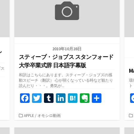
k
2010年10月28日
し
スティーブ・ジョブス スタンフォード
大学卒業式辞 日本語字幕版
ブス
M
和訳はこちらにあります。スティーブ・ジョブズの感
動スピーチ（翻訳） 心が弱くなっている時など観たり
環境
共
読んだり・・・。勇気が...
ト
有
Fa
T
T
Li
H
Ev
共
ce
wi
u
n
at
er
有
b
tt
m
ke
e
n
カ
APPLE
/
オモシロ動画
テ
o
er
bl
dI
n
ot
ゴ
リ