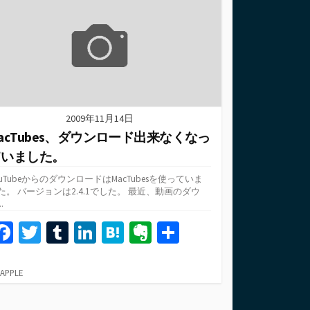
o
r
n
a
e
ー
k
2009年11月14日
acTubes、ダウンロード出来なくなっ
ていました。
ouTubeからのダウンロードはMacTubesを使っていま
た。 バージョンは2.4.1でした。 最近、動画のダウ
.
Fa
T
T
Li
H
Ev
共
ce
wi
u
n
at
er
有
b
tt
m
ke
e
n
カ
APPLE
テ
o
er
bl
dI
n
ot
ゴ