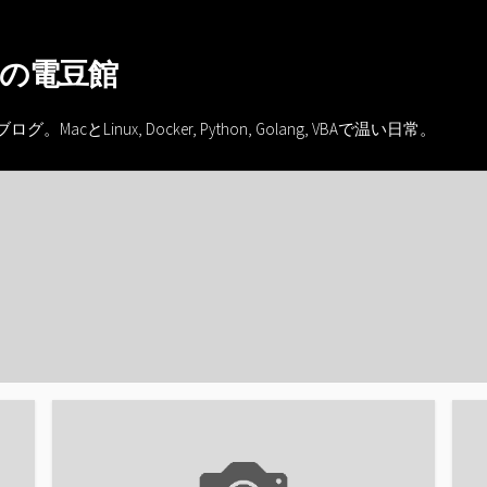
の電豆館
inux, Docker, Python, Golang, VBAで温い日常。