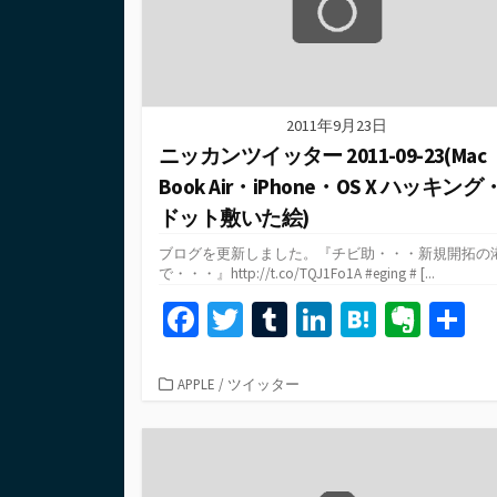
2011年9月23日
ニッカンツイッター 2011-09-23(Mac
Book Air・iPhone・OS X ハッキング
ドット敷いた絵)
ブログを更新しました。『チビ助・・・新規開拓の
で・・・』http://t.co/TQJ1Fo1A #eging # [...
Fa
T
T
Li
H
Ev
ce
wi
u
n
at
er
b
tt
m
ke
e
n
カ
APPLE
/
ツイッター
テ
o
er
bl
dI
n
ot
ゴ
o
r
n
a
e
リ
ー
k