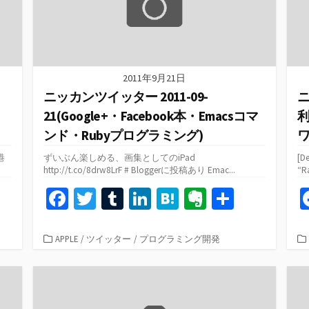
2011年9月21日
ニッカンツイッター 2011-09-
ニ
・
21(Google+・Facebook本・Emacsコマ
利
ンド・Rubyプログラミング)
港
ずいぶん楽しめる、画集としてのiPad
[D
http://t.co/8drw8LrF # Bloggerに投稿あり Emac...
“
共
Fa
T
T
Li
H
Ev
共
有
ce
wi
u
n
at
er
有
b
tt
m
ke
e
n
カ
APPLE
/
ツイッター
/
プログラミング開発
テ
o
er
bl
dI
n
ot
ゴ
o
r
n
a
e
リ
ー
k