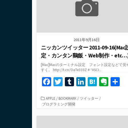
2011年9月16日
ニッカンツイッター 2011-09-16(Mac
定・カンタン鷄飯・Web制作・etc…
[Mac]Macのターミナル設定 フォント設定などで見
すく。 http://t.co/OaTe333Z # “ASCI...
Fa
T
T
Li
H
Ev
ce
wi
u
n
at
er
b
tt
m
ke
e
n
カ
APPLE
/
BOOKMARK
/
ツイッター
/
テ
プログラミング開発
o
er
bl
dI
n
ot
ゴ
o
r
n
a
e
リ
ー
k