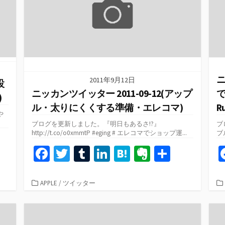
ニ
2011年9月12日
設
ニッカンツイッター 2011-09-12(アップ
で
)
ル・太りにくくする準備・エレコマ)
R
や
ブログを更新しました。『明日もあるさ!?』
ブ
http://t.co/o0xmmtP #eging # エレコマでショップ運...
ブル
共
Fa
T
T
Li
H
Ev
共
有
ce
wi
u
n
at
er
有
b
tt
m
ke
e
n
カ
APPLE
/
ツイッター
テ
o
er
bl
dI
n
ot
ゴ
o
r
n
a
e
リ
ー