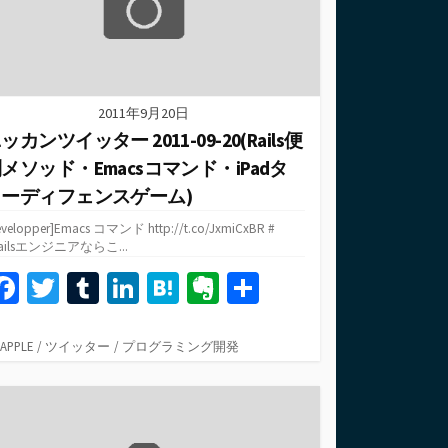
2011年9月20日
ッカンツイッター 2011-09-20(Rails便
メソッド・Emacsコマンド・iPadタ
ワーディフェンスゲーム)
evelopper]Emacs コマンド http://t.co/JxmiCxBR #
Railsエンジニアならこ...
Fa
T
T
Li
H
Ev
共
ce
wi
u
n
at
er
有
b
tt
m
ke
e
n
カ
APPLE
/
ツイッター
/
プログラミング開発
テ
o
er
bl
dI
n
ot
ゴ
o
r
n
a
e
リ
ー
k