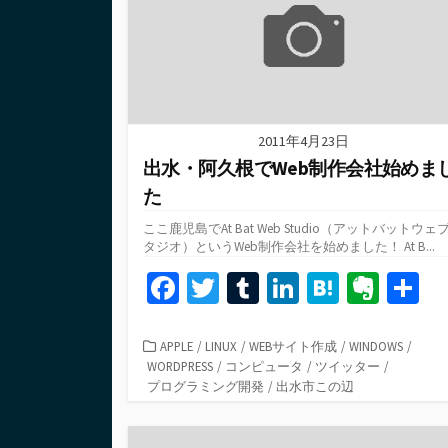
k
2011年4月23日
出水・阿久根でWeb制作会社始めま
た
ここ鹿児島でAt Bat Web Studio（アットバットウェ
タジオ）というWeb制作会社を始めました！ At B...
Fa
T
T
Li
H
Ev
ce
wi
u
n
at
er
b
tt
m
ke
e
n
カ
APPLE
/
LINUX
/
WEBサイト作成
/
WINDOWS
/
テ
WORDPRESS
/
コンピュータ
/
ツイッター
/
o
er
bl
dI
n
ot
ゴ
プログラミング開発
/
出水市この辺
o
r
n
a
e
リ
ー
k