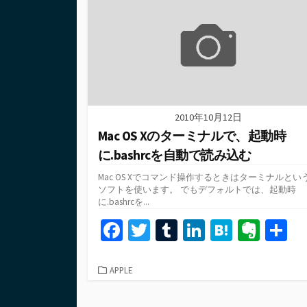
2010年10月12日
Mac OS Xのターミナルで、起動時
に.bashrcを自動で読み込む
Mac OS Xでコマンド操作するときはターミナルとい
ソフトを使います。 でもデフォルトでは、起動時
に.bashrcを...
Fa
T
T
Li
H
Ev
ce
wi
u
n
at
er
b
tt
m
ke
e
n
カ
APPLE
テ
o
er
bl
dI
n
ot
ゴ