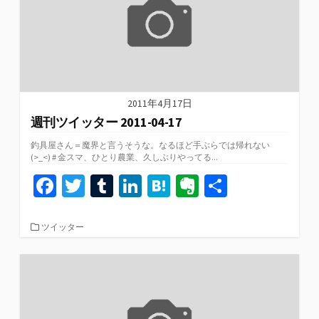
2011年4月17日
週刊ツイッター 2011-04-17
釣具屋さん＝魔界と言うそうな。なるほど手ぶらでは帰れない
(>_<) # 金スマ、ひとり農業、久しぶりやってる...
Fa
T
T
Li
H
Ev
共
ce
wi
u
n
at
er
有
b
tt
m
ke
e
n
カ
ツイッター
テ
o
er
bl
dI
n
ot
ゴ
リ
o
r
n
a
e
ー
k