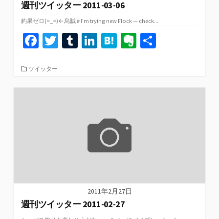
週刊ツイッター 2011-03-06
釣果ゼロ(>_<)←烏賊 # I'm trying new Flock — check...
Fa
T
T
Li
H
Ev
共
ce
wi
u
n
at
er
有
b
tt
m
ke
e
n
カ
ツイッター
テ
o
er
bl
dI
n
ot
ゴ
リ
o
r
n
a
e
ー
k
2011年2月27日
週刊ツイッター 2011-02-27