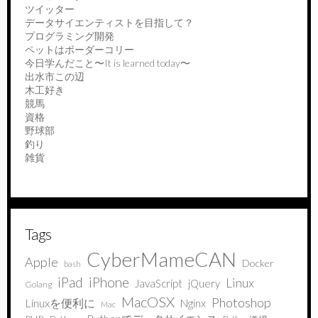
ツイッター
データサイエンティストを目指して？
プログラミング開発
ペットはボーダーコリー
今日学んだこと〜It is learned today〜
出水市この辺
木工好き
競馬
資格
野球部
釣り
雑貨
Tags
CyberMameCAN
Apple
Docker
bash
iPad
iPhone
Linux
JavaScript
jQuery
Golang
MacOSX
Photoshop
Linuxを便利に
Nginx
Mac