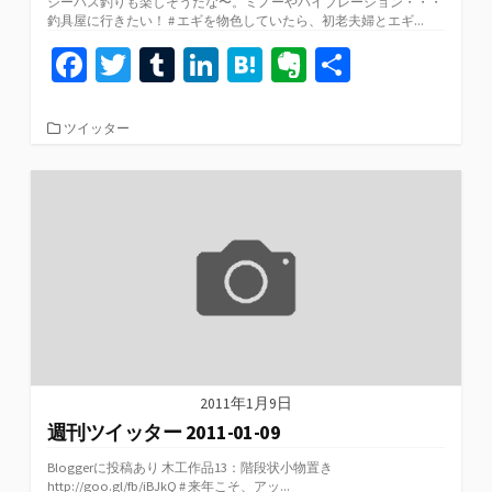
シーバス釣りも楽しそうだな〜。ミノーやバイブレーション・・・
釣具屋に行きたい！ # エギを物色していたら、初老夫婦とエギ...
Fa
T
T
Li
H
Ev
共
ce
wi
u
n
at
er
有
b
tt
m
ke
e
n
カ
ツイッター
テ
o
er
bl
dI
n
ot
ゴ
リ
o
r
n
a
e
ー
k
2011年1月9日
週刊ツイッター 2011-01-09
Bloggerに投稿あり 木工作品13：階段状小物置き
http://goo.gl/fb/iBJkQ # 来年こそ、アッ...