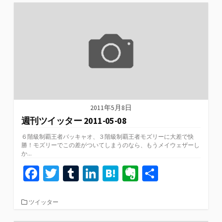
o
er
bl
dI
n
ot
ゴ
リ
o
r
n
a
e
ー
k
2011年5月8日
週刊ツイッター 2011-05-08
６階級制覇王者バッキャオ、３階級制覇王者モズリーに大差で快
勝！モズリーでこの差がついてしまうのなら、もうメイウェザーし
か...
Fa
T
T
Li
H
Ev
共
ce
wi
u
n
at
er
有
b
tt
m
ke
e
n
カ
ツイッター
テ
o
er
bl
dI
n
ot
ゴ