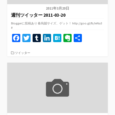
2011年3月20日
週刊ツイッター 2011-03-20
Bloggerに投稿あり 春烏賊サイズ、ゲット！ http://goo.gl/fb/IeNa3
#
Fa
T
T
Li
H
Ev
共
ce
wi
u
n
at
er
有
b
tt
m
ke
e
n
カ
ツイッター
テ
o
er
bl
dI
n
ot
ゴ
リ
o
r
n
a
e
ー
k