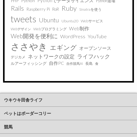
Pythonでデータサイエンス
PHP
Python
Python道場
Ruby
Rails
Raspberry Pi
RoR
Sinatraを使う
tweets
Ubuntu
Ubuntu20
Webサービス
Web制作
Webプログラミング
Webデザイン
Web開発を便利に
WordPress
YouTube
ささやき
エギング
オープンソース
ライフハック
ネットワークの設定
デジカメ
自作PC
ルアーフィッシング
長島
自作競馬AI
食
ウキウキ田舎ライフ
ペットはボーダーコリー
競馬