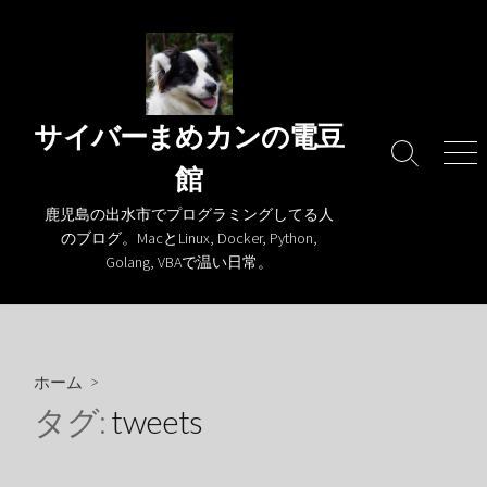
コ
ン
テ
ン
ツ
サイバーまめカンの電豆
へ
検
メ
館
ス
索
ニ
キ
切
ュ
鹿児島の出水市でプログラミングしてる人
り
ー
ッ
のブログ。MacとLinux, Docker, Python,
替
プ
Golang, VBAで温い日常。
え
ホーム
>
タグ:
tweets