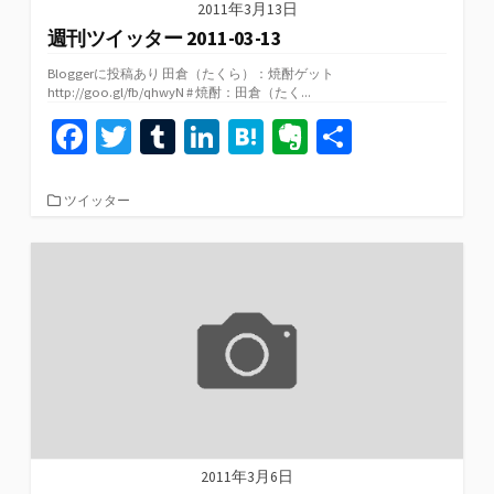
2011年3月13日
週刊ツイッター 2011-03-13
Bloggerに投稿あり 田倉（たくら）：焼酎ゲット
http://goo.gl/fb/qhwyN # 焼酎：田倉（たく...
Fa
T
T
Li
H
Ev
共
ce
wi
u
n
at
er
有
b
tt
m
ke
e
n
カ
ツイッター
テ
o
er
bl
dI
n
ot
ゴ
リ
o
r
n
a
e
ー
k
2011年3月6日