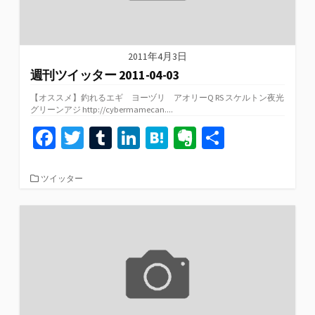
2011年4月3日
週刊ツイッター 2011-04-03
【オススメ】釣れるエギ ヨーヅリ アオリーQ RS スケルトン夜光
グリーンアジ http://cybermamecan....
Fa
T
T
Li
H
Ev
共
ce
wi
u
n
at
er
有
b
tt
m
ke
e
n
カ
ツイッター
テ
o
er
bl
dI
n
ot
ゴ
リ
o
r
n
a
e
ー
k