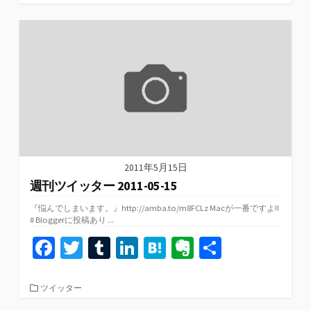
テ
o
er
bl
dI
n
ot
ゴ
リ
o
r
n
a
e
ー
k
2011年5月15日
週刊ツイッター 2011-05-15
『悩んでしまいます。』http://amba.to/m8FCLz Macが一番ですよ!!
# Bloggerに投稿あり ...
Fa
T
T
Li
H
Ev
共
ce
wi
u
n
at
er
有
b
tt
m
ke
e
n
カ
ツイッター
テ