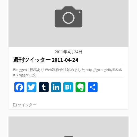
k
2011年4月24日
週刊ツイッター 2011-04-24
Bloggerに投稿あり Web制作会社始めました http://goo.gl/fb/53SaN
# Bloggerに投...
Fa
T
T
Li
H
Ev
共
ce
wi
u
n
at
er
有
b
tt
m
ke
e
n
カ
ツイッター
テ
o
er
bl
dI
n
ot
ゴ
リ
o
r
n
a
e
ー
k