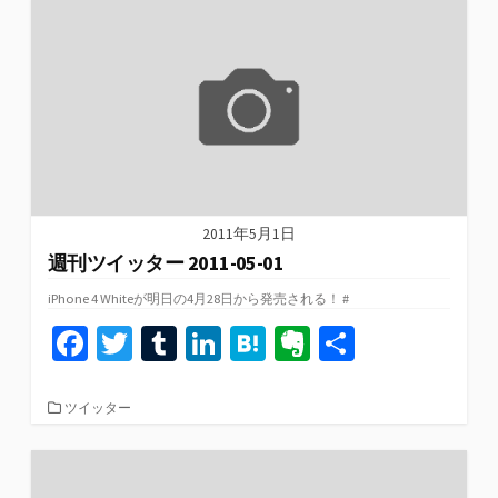
リ
o
r
n
a
e
ー
k
2011年5月1日
週刊ツイッター 2011-05-01
iPhone 4 Whiteが明日の4月28日から発売される！ #
Fa
T
T
Li
H
Ev
共
ce
wi
u
n
at
er
有
b
tt
m
ke
e
n
カ
ツイッター
テ
o
er
bl
dI
n
ot
ゴ
リ
o
r
n
a
e
ー