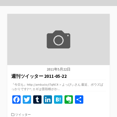
2011年5月22日
週刊ツイッター 2011-05-22
『今日も』http://amba.to/iTqNC4 ＞よっぴぃさん 最近、ボウズば
っかりです(^^; エギは普段根がか...
Fa
T
T
Li
H
Ev
共
ce
wi
u
n
at
er
有
b
tt
m
ke
e
n
カ
ツイッター