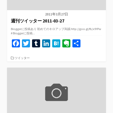
2011年3月27日
週刊ツイッター 2011-03-27
Bloggerに投稿あり 初めてのキロアップ烏賊 http://goo.gl/fb/x9YPw
# Bloggerに投稿...
Fa
T
T
Li
H
Ev
共
ce
wi
u
n
at
er
有
b
tt
m
ke
e
n
カ
ツイッター
テ
o
er
bl
dI
n
ot
ゴ
リ
o
r
n
a
e
ー
k