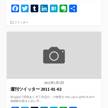
Fa
T
T
Li
H
Ev
共
ce
wi
u
n
at
er
有
b
tt
m
ke
e
n
カ
ツイッター
テ
o
er
bl
dI
n
ot
ゴ
リ
o
r
n
a
e
ー
k
2011年1月2日
週刊ツイッター 2011-01-02
Bloggerに投稿あり 木工作品12：小物置き http://goo.gl/fb/VLi1b #
箱根駅伝観るために早...