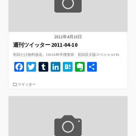
2011年4月10日
週刊ツイッター 2011-04-10
初回だけ無料放送。CSI:10 科学捜査班 初回拡大版スペシャル! #1
Fa
T
T
Li
H
Ev
共
ce
wi
u
n
at
er
有
b
tt
m
ke
e
n
カ
ツイッター
テ
o
er
bl
dI
n
ot
ゴ
リ
o
r
n
a
e
ー
k