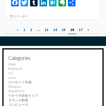
Fa
T
T
Li
H
Ev
共
ce
wi
u
n
at
er
有
b
tt
m
ke
e
n
カ
ツイッター
テ
o
er
bl
dI
n
ot
ゴ
投
«
1
2
…
13
14
15
16
17
»
リ
o
r
n
a
e
ー
稿
k
の
ペ
Categories
ー
Apple
Bookmark
ジ
IoT
送
Linux
Webサイト作成
り
Windows
WordPress
ウキウキ田舎ライフ
オモシロ動画
コンピュータ