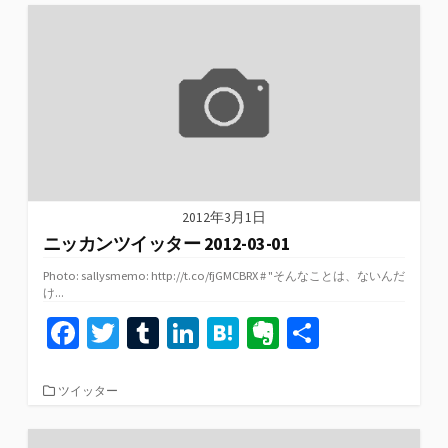
o
er
bl
dI
n
ot
ゴ
リ
o
r
n
a
e
ー
k
2012年3月1日
ニッカンツイッター 2012-03-01
Photo: sallysmemo: http://t.co/fjGMCBRX # "そんなことは、ないんだ
け...
Fa
T
T
Li
H
Ev
共
ce
wi
u
n
at
er
有
b
tt
m
ke
e
n
カ
ツイッター
テ
o
er
bl
dI
n
ot
ゴ
リ