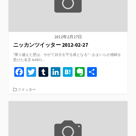
2012年2月27日
ニッカンツイッター 2012-02-27
"乗り越えた壁は、やがて自分を守る盾となる" – おまいらが感銘を
受けた名言 &#821...
Fa
T
T
Li
H
Ev
共
ce
wi
u
n
at
er
有
b
tt
m
ke
e
n
カ
ツイッター
テ
o
er
bl
dI
n
ot
ゴ
リ
o
r
n
a
e
ー
k