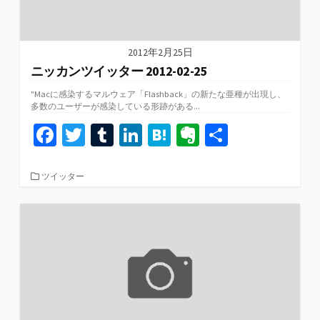
2012年2月25日
ニッカンツイッター 2012-02-25
"Macに感染するマルウェア「Flashback」の新たな亜種が出現し、
多数のユーザーが感染している形跡がある...
Fa
T
T
Li
H
Ev
共
ce
wi
u
n
at
er
有
b
tt
m
ke
e
n
カ
ツイッター
テ
o
er
bl
dI
n
ot
ゴ
リ
o
r
n
a
e
ー
k