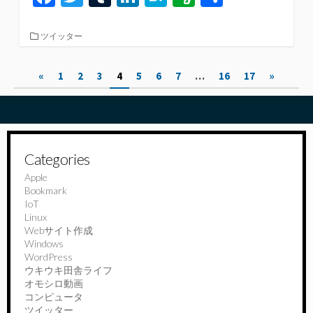
ce
wi
u
n
at
er
有
b
tt
m
ke
e
n
カ
ツイッター
テ
o
er
bl
dI
n
ot
ゴ
投
«
1
2
3
4
5
6
7
…
16
17
»
リ
o
r
n
a
e
ー
稿
k
の
ペ
Categories
ー
Apple
Bookmark
ジ
IoT
送
Linux
Webサイト作成
り
Windows
WordPress
ウキウキ田舎ライフ
オモシロ動画
コンピュータ
ツイッター