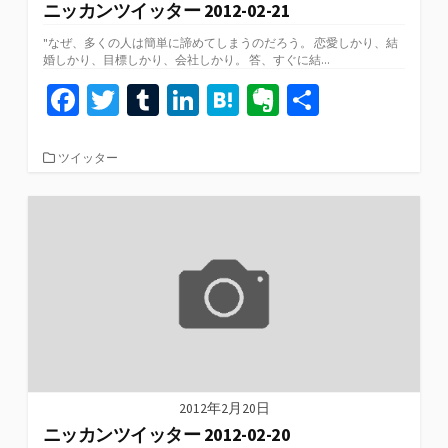
ニッカンツイッター 2012-02-21
"なぜ、多くの人は簡単に諦めてしまうのだろう。 恋愛しかり、結
婚しかり、目標しかり、会社しかり。 答、すぐに結...
Fa
T
T
Li
H
Ev
共
ce
wi
u
n
at
er
有
b
tt
m
ke
e
n
カ
ツイッター
テ
o
er
bl
dI
n
ot
ゴ
リ
o
r
n
a
e
ー
k
2012年2月20日
ニッカンツイッター 2012-02-20