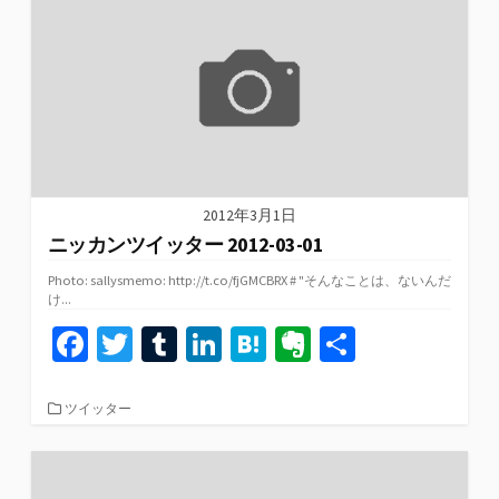
o
r
n
a
e
ー
k
2012年3月1日
ニッカンツイッター 2012-03-01
Photo: sallysmemo: http://t.co/fjGMCBRX # "そんなことは、ないんだ
け...
Fa
T
T
Li
H
Ev
共
ce
wi
u
n
at
er
有
b
tt
m
ke
e
n
カ
ツイッター
テ
o
er
bl
dI
n
ot
ゴ
リ
o
r
n
a
e
ー