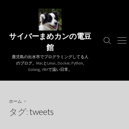
コ
ン
テ
ン
ツ
サイバーまめカンの電豆
へ
検
メ
館
ス
索
ニ
キ
切
ュ
鹿児島の出水市でプログラミングしてる人
り
ー
ッ
のブログ。MacとLinux, Docker, Python,
替
プ
Golang, VBAで温い日常。
え
ホーム
>
タグ:
tweets