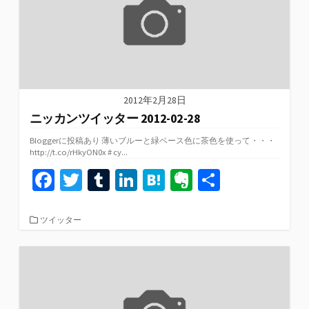
2012年2月28日
ニッカンツイッター 2012-02-28
Bloggerに投稿あり 薄いブルーと緑ベース色に茶色を使って・・・
http://t.co/rHkyON0x # cy...
Fa
T
T
Li
H
Ev
共
ce
wi
u
n
at
er
有
b
tt
m
ke
e
n
カ
ツイッター
テ
o
er
bl
dI
n
ot
ゴ
リ
o
r
n
a
e
ー
k