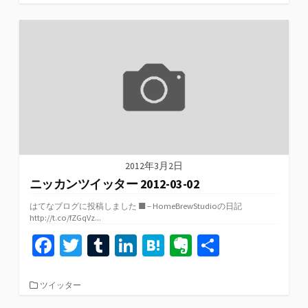
テ
o
er
bl
dI
n
ot
ゴ
リ
o
r
n
a
e
ー
k
2012年3月2日
ニッカンツイッター 2012-03-02
はてなブログに投稿しました ■ – HomeBrewStudioの日記
http://t.co/fZGqVz...
Fa
T
T
Li
H
Ev
共
ce
wi
u
n
at
er
有
b
tt
m
ke
e
n
カ
ツイッター
テ