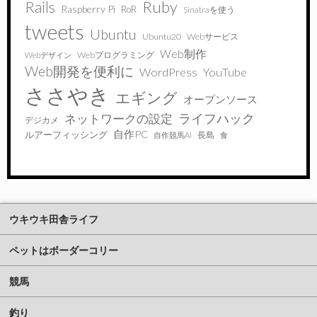
Ruby
Rails
Raspberry Pi
RoR
Sinatraを使う
tweets
Ubuntu
Ubuntu20
Webサービス
Web制作
Webプログラミング
Webデザイン
Web開発を便利に
WordPress
YouTube
ささやき
エギング
オープンソース
ライフハック
ネットワークの設定
デジカメ
自作PC
ルアーフィッシング
長島
自作競馬AI
食
ウキウキ田舎ライフ
ペットはボーダーコリー
競馬
釣り