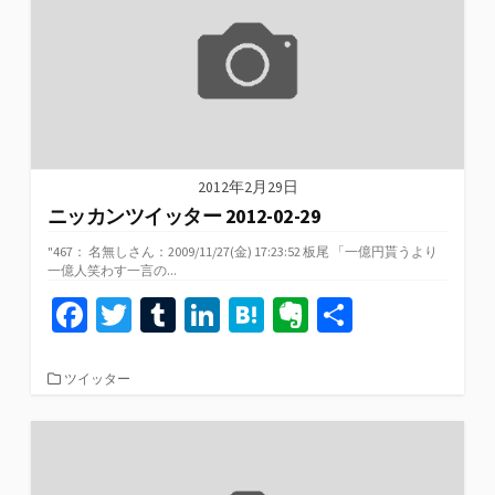
k
2012年2月29日
ニッカンツイッター 2012-02-29
"467： 名無しさん：2009/11/27(金) 17:23:52 板尾 「一億円貰うより
一億人笑わす一言の...
Fa
T
T
Li
H
Ev
共
ce
wi
u
n
at
er
有
b
tt
m
ke
e
n
カ
ツイッター
テ
o
er
bl
dI
n
ot
ゴ
リ
o
r
n
a
e
ー
k