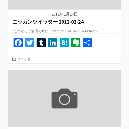
2012年2月24日
ニッカンツイッター 2012-02-24
"これからは個店の時代…" http://t.co/F8WutEsx # Photo: ...
Fa
T
T
Li
H
Ev
共
ce
wi
u
n
at
er
有
b
tt
m
ke
e
n
カ
ツイッター
テ
o
er
bl
dI
n
ot
ゴ
リ
o
r
n
a
e
ー
k