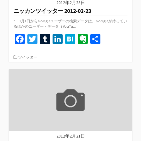
2012年2月23日
ニッカンツイッター 2012-02-23
" 3月1日からGoogleユーザーの検索データは、Googleが持ってい
るほかのユーザー・データ（YouTu...
Fa
T
T
Li
H
Ev
共
ce
wi
u
n
at
er
有
b
tt
m
ke
e
n
カ
ツイッター
テ
o
er
bl
dI
n
ot
ゴ
リ
o
r
n
a
e
ー
k
2012年2月21日