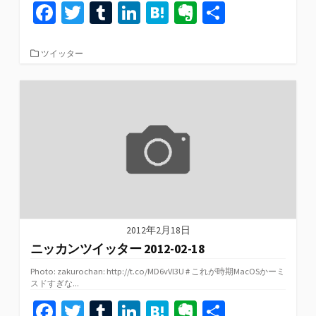
Fa
T
T
Li
H
Ev
共
ce
wi
u
n
at
er
有
b
tt
m
ke
e
n
カ
ツイッター
テ
o
er
bl
dI
n
ot
ゴ
リ
o
r
n
a
e
ー
k
2012年2月18日
ニッカンツイッター 2012-02-18
Photo: zakurochan: http://t.co/MD6vVI3U # これが時期MacOSかーミ
スドすぎな...
Fa
T
T
Li
H
Ev
共