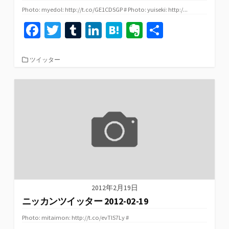
Photo: myedol: http://t.co/GE1CDSGP # Photo: yuiseki: http:/...
Fa
T
T
Li
H
Ev
共
ce
wi
u
n
at
er
有
b
tt
m
ke
e
n
カ
ツイッター
テ
o
er
bl
dI
n
ot
ゴ
リ
o
r
n
a
e
ー
k
2012年2月19日
ニッカンツイッター 2012-02-19
Photo: mitaimon: http://t.co/evTlS7Ly #