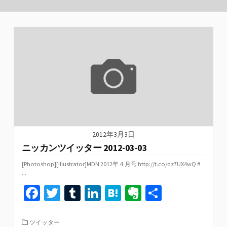
2012年3月3日
ニッカンツイッター 2012-03-03
[Photoshop][Illustrator]MDN 2012年４月号 http://t.co/dz7UX4wQ #
...
Fa
T
T
Li
H
Ev
共
ce
wi
u
n
at
er
有
b
tt
m
ke
e
n
カ
ツイッター