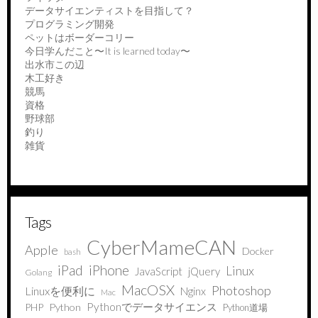
データサイエンティストを目指して？
プログラミング開発
ペットはボーダーコリー
今日学んだこと〜It is learned today〜
出水市この辺
木工好き
競馬
資格
野球部
釣り
雑貨
Tags
CyberMameCAN
Apple
Docker
bash
iPad
iPhone
Linux
JavaScript
jQuery
Golang
MacOSX
Photoshop
Linuxを便利に
Nginx
Mac
Pythonでデータサイエンス
PHP
Python
Python道場