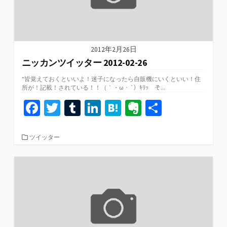
2012年2月26日
ニッカンツイッター 2012-02-26
"皆覚えておくといいよ！迷子になったら自販機にいくといい！住
所が！記載！されている！！（｀・ω・´）ｷﾘｯ そ...
Fa
T
T
Li
H
Ev
共
ce
wi
u
n
at
er
有
b
tt
m
ke
e
n
カ
ツイッター
テ
o
er
bl
dI
n
ot
ゴ
リ
o
r
n
a
e
ー
k