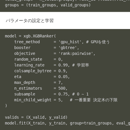
groups = (train_groups, valid_groups)
パラメータの設定と学習
model = xgb.XGBRanker(

    tree_method      = 'gpu_hist', # GPUを使う

    booster          = 'gbtree',

    objective        = 'rank:pairwise',

    random_state     = 0,

    learning_rate    = 0.99, # 学習率

    colsample_bytree = 0.9,

    eta              = 0.05,

    max_depth        = 7,

    n_estimators     = 500,

    subsample        = 0.75, # 0 ~ 1

    min_child_weight = 5,   # 一番重要 決定木の下限

)

valids = (X_valid, y_valid)
