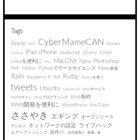
Tags
CyberMameCAN
Apple
Docker
bash
iPad
iPhone
Linux
JavaScript
jQuery
Golang
MacOSX
Photoshop
Linuxを便利に
Nginx
Mac
Pythonでデータサイエンス
PHP
Python
Python道場
Ruby
Rails
Raspberry Pi
RoR
Sinatraを使う
tweets
Ubuntu
Ubuntu20
Webサービス
Web制作
Webプログラミング
Webデザイン
Web開発を便利に
WordPress
YouTube
ささやき
エギング
オープンソース
ライフハック
ネットワークの設定
デジカメ
自作PC
ルアーフィッシング
長島
自作競馬AI
食