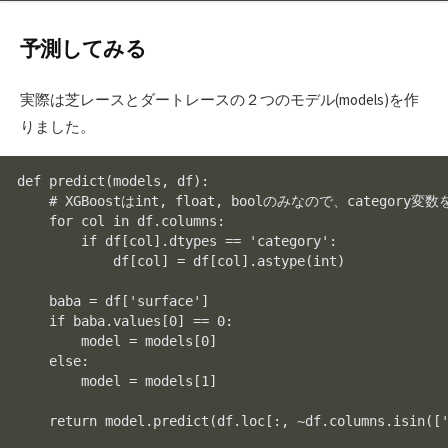
予測してみる
実際は芝レースとダートレースの２つのモデル(models)を作
りました。
def predict(models, df):

    # XGBoostはint, float, boolのみなので、category変
    for col in df.columns:

        if df[col].dtypes == 'category':

            df[col] = df[col].astype(int)

    baba = df['surface']

    if baba.values[0] == 0:

        model = models[0]

    else:

        model = models[1]

    return model.predict(df.loc[:, ~df.columns.isin(['