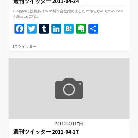
週刊ツイッター 2011-04-24
Bloggerに投稿あり Web制作会社始めました http://goo.gl/fb/53SaN
# Bloggerに投...
Fa
T
T
Li
H
Ev
共
ce
wi
u
n
at
er
有
b
tt
m
ke
e
n
カ
ツイッター
テ
o
er
bl
dI
n
ot
ゴ
リ
o
r
n
a
e
ー
k
2011年4月17日
週刊ツイッター 2011-04-17