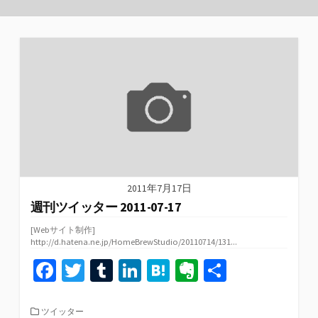
2011年7月17日
週刊ツイッター 2011-07-17
[Webサイト制作]
http://d.hatena.ne.jp/HomeBrewStudio/20110714/131...
Fa
T
T
Li
H
Ev
共
ce
wi
u
n
at
er
有
b
tt
m
ke
e
n
カ
ツイッター