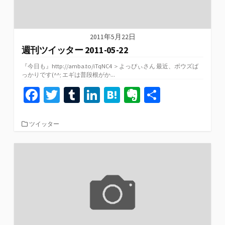
2011年5月22日
週刊ツイッター 2011-05-22
『今日も』http://amba.to/iTqNC4 ＞よっぴぃさん 最近、ボウズば
っかりです(^^; エギは普段根がか...
Fa
T
T
Li
H
Ev
共
ce
wi
u
n
at
er
有
b
tt
m
ke
e
n
カ
ツイッター
テ
o
er
bl
dI
n
ot
ゴ
リ
o
r
n
a
e
ー
k