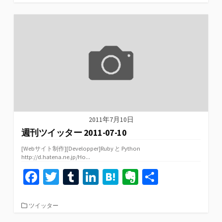
テ
o
er
bl
dI
n
ot
ゴ
リ
o
r
n
a
e
ー
k
2011年7月10日
週刊ツイッター 2011-07-10
[Webサイト制作][Developper]Ruby と Python
http://d.hatena.ne.jp/Ho...
Fa
T
T
Li
H
Ev
共
ce
wi
u
n
at
er
有
b
tt
m
ke
e
n
カ
ツイッター
テ