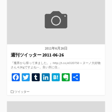
o
r
n
a
e
ー
k
2011年6月26日
週刊ツイッター 2011-06-26
『魔界から帰って来ました。』http://t.co/eO2D750 ＞ヌーノ大好物
さん 4.2Kgですよね～。良い所に住...
Fa
T
T
Li
H
Ev
共
ce
wi
u
n
at
er
有
b
tt
m
ke
e
n
カ
ツイッター
テ
o
er
bl
dI
n
ot
ゴ
リ
o
r
n
a
e
ー