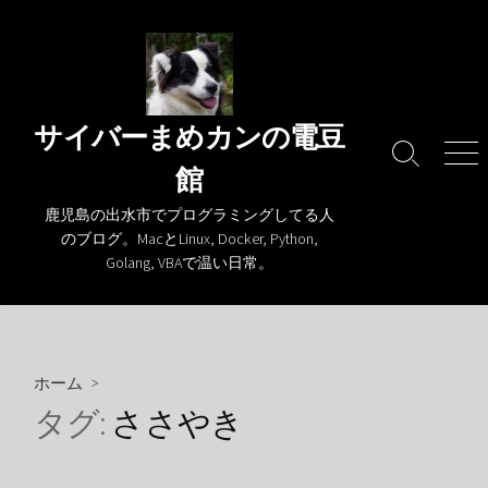
コ
ン
テ
ン
ツ
サイバーまめカンの電豆
へ
検
メ
館
ス
索
ニ
キ
切
ュ
鹿児島の出水市でプログラミングしてる人
り
ー
ッ
のブログ。MacとLinux, Docker, Python,
替
プ
Golang, VBAで温い日常。
え
ホーム
>
タグ:
ささやき