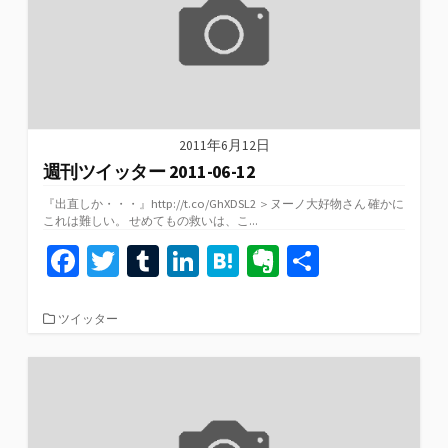
2011年6月12日
週刊ツイッター 2011-06-12
『出直しか・・・』http://t.co/GhXDSL2 ＞ヌーノ大好物さん 確かに
これは難しい。 せめてもの救いは、こ...
Fa
T
T
Li
H
Ev
共
ce
wi
u
n
at
er
有
b
tt
m
ke
e
n
カ
ツイッター
テ
o
er
bl
dI
n
ot
ゴ
リ
o
r
n
a
e
ー
k