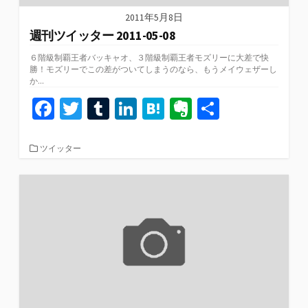
2011年5月8日
週刊ツイッター 2011-05-08
６階級制覇王者バッキャオ、３階級制覇王者モズリーに大差で快
勝！モズリーでこの差がついてしまうのなら、もうメイウェザーし
か...
Fa
T
T
Li
H
Ev
共
ce
wi
u
n
at
er
有
b
tt
m
ke
e
n
カ
ツイッター
テ
o
er
bl
dI
n
ot
ゴ
リ
o
r
n
a
e
ー
k