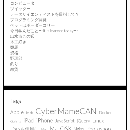
コンピュータ
ツイッター
データサイエンティストを目指して？
プログラミング開発
ペットはボーダーコリー
今日学んだこと〜It is learned today〜
出水市この辺
木工好き
競馬
資格
野球部
釣り
雑貨
Tags
CyberMameCAN
Apple
Docker
bash
iPad
iPhone
Linux
JavaScript
jQuery
Golang
MacOSX
Photoshop
Linuxを便利に
Nginx
Mac