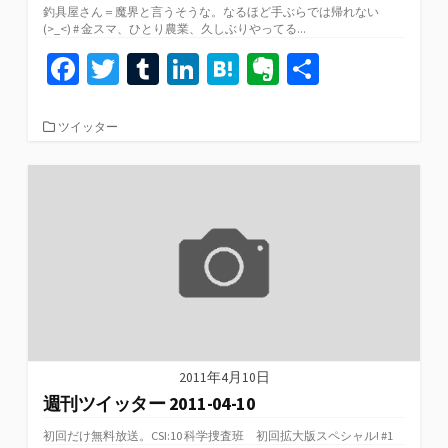
釣具屋さん＝魔界と言うそうな。なるほど手ぶらでは帰れない
(>_<) # 金スマ、ひとり農業、久しぶりやってる...
Fa
T
T
Li
H
Ev
共
ce
wi
u
n
at
er
有
b
tt
m
ke
e
n
カ
ツイッター
テ
o
er
bl
dI
n
ot
ゴ
リ
o
r
n
a
e
ー
k
2011年4月10日
週刊ツイッター 2011-04-10
初回だけ無料放送。CSI:10 科学捜査班 初回拡大版スペシャル! #1