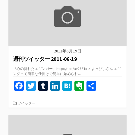
k
2011年6月19日
週刊ツイッター 2011-06-19
『心の折れたエギンガー』http://t.co/av26Z1x ＞よっぴぃさん エギ
ングって簡単な仕掛けで簡単に始められ...
Fa
T
T
Li
H
Ev
共
ce
wi
u
n
at
er
有
b
tt
m
ke
e
n
カ
ツイッター
テ
o
er
bl
dI
n
ot
ゴ
リ
o
r
n
a
e
ー
k