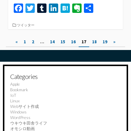
Fa
T
T
Li
H
Ev
共
ce
wi
u
n
at
er
有
b
tt
m
ke
e
n
カ
ツイッター
テ
o
er
bl
dI
n
ot
ゴ
投
«
1
2
…
14
15
16
17
18
19
»
リ
o
r
n
a
e
ー
稿
k
の
ペ
Categories
ー
Apple
Bookmark
ジ
IoT
送
Linux
Webサイト作成
り
Windows
WordPress
ウキウキ田舎ライフ
オモシロ動画