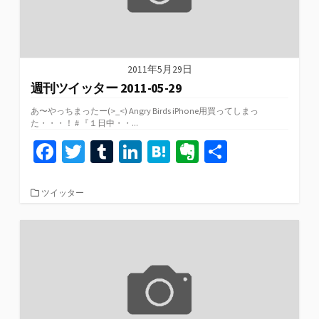
2011年5月29日
週刊ツイッター 2011-05-29
あ〜やっちまったー(>_<) Angry Birds iPhone用買ってしまっ
た・・・！ # 『１日中・・...
Fa
T
T
Li
H
Ev
共
ce
wi
u
n
at
er
有
b
tt
m
ke
e
n
カ
ツイッター
テ
o
er
bl
dI
n
ot
ゴ
リ
o
r
n
a
e
ー
k