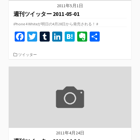
2011年5月1日
週刊ツイッター 2011-05-01
iPhone 4 Whiteが明日の4月28日から発売される！ #
Fa
T
T
Li
H
Ev
共
ce
wi
u
n
at
er
有
b
tt
m
ke
e
n
カ
ツイッター
テ
o
er
bl
dI
n
ot
ゴ
リ
o
r
n
a
e
ー
k
2011年4月24日