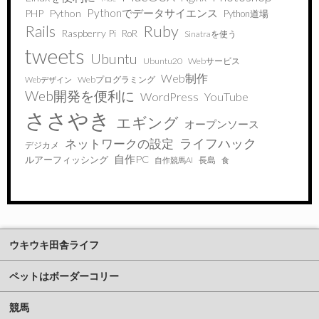
Pythonでデータサイエンス
PHP
Python
Python道場
Ruby
Rails
Raspberry Pi
RoR
Sinatraを使う
tweets
Ubuntu
Ubuntu20
Webサービス
Web制作
Webプログラミング
Webデザイン
Web開発を便利に
WordPress
YouTube
ささやき
エギング
オープンソース
ライフハック
ネットワークの設定
デジカメ
自作PC
ルアーフィッシング
長島
自作競馬AI
食
ウキウキ田舎ライフ
ペットはボーダーコリー
競馬