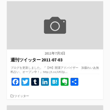
o
er
bl
dI
n
ot
ゴ
リ
o
r
n
a
e
ー
k
2011年7月3日
週刊ツイッター 2011-07-03
ブログを更新しました。『【PR】開運アドバイザー 加藤れいあ無
料占い、オープン中！』http://t.co/UfCEjL...
Fa
T
T
Li
H
Ev
共
ce
wi
u
n
at
er
有
b
tt
m
ke
e
n
カ
ツイッター
テ
o
er
bl
dI
n
ot
ゴ
リ