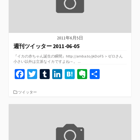
2011年6月5日
週刊ツイッター 2011-06-05
『イカの赤ちゃん誕生の瞬間』http://amba.to/jkDoFS ＞ゼロさん
小さい以外は立派なイカですよね～。 ...
Fa
T
T
Li
H
Ev
共
ce
wi
u
n
at
er
有
b
tt
m
ke
e
n
カ
ツイッター
テ
o
er
bl
dI
n
ot
ゴ
リ
o
r
n
a
e
ー
k