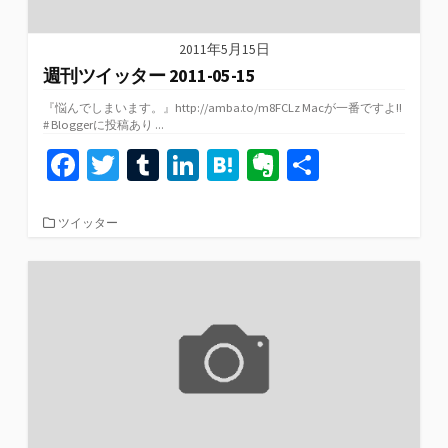
2011年5月15日
週刊ツイッター 2011-05-15
『悩んでしまいます。』http://amba.to/m8FCLz Macが一番ですよ!!
# Bloggerに投稿あり ...
Fa
T
T
Li
H
Ev
共
ce
wi
u
n
at
er
有
b
tt
m
ke
e
n
カ
ツイッター
テ
o
er
bl
dI
n
ot
ゴ
リ
o
r
n
a
e
ー
k