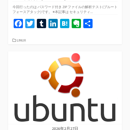
今回行ったのは パスワード付き ZIP ファイルの解析テスト(ブルート
フォースアタック)です。 ※本記事は セキュリティ...
Fa
T
T
Li
H
Ev
共
ce
wi
u
n
at
er
有
b
tt
m
ke
e
n
カ
LINUX
テ
o
er
bl
dI
n
ot
ゴ
リ
o
r
n
a
e
ー
k
2026年2月27日