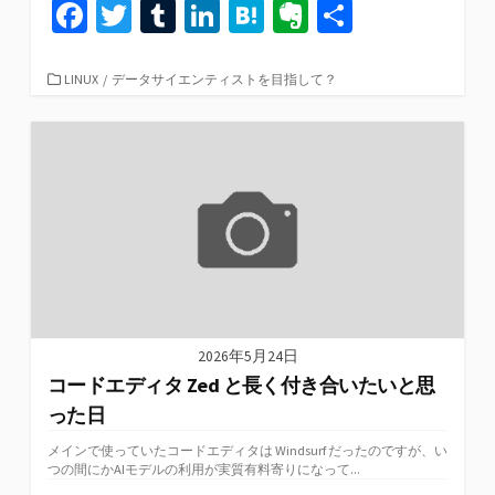
Fa
T
T
Li
H
Ev
共
ce
wi
u
n
at
er
有
b
tt
m
ke
e
n
カ
LINUX
/
データサイエンティストを目指して？
テ
o
er
bl
dI
n
ot
ゴ
リ
o
r
n
a
e
ー
k
2026年5月24日
コードエディタ Zed と長く付き合いたいと思
った日
メインで使っていたコードエディタは Windsurf だったのですが、い
つの間にかAIモデルの利用が実質有料寄りになって...