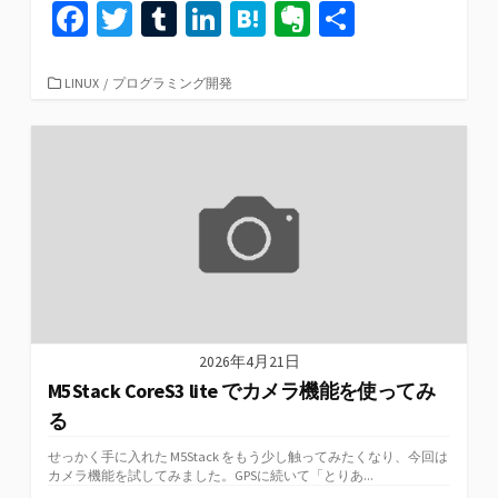
Fa
T
T
Li
H
Ev
共
ce
wi
u
n
at
er
有
b
tt
m
ke
e
n
カ
LINUX
/
プログラミング開発
テ
o
er
bl
dI
n
ot
ゴ
リ
o
r
n
a
e
ー
k
2026年4月21日
M5Stack CoreS3 lite でカメラ機能を使ってみ
る
せっかく手に入れた M5Stack をもう少し触ってみたくなり、今回は
カメラ機能を試してみました。GPSに続いて「とりあ...