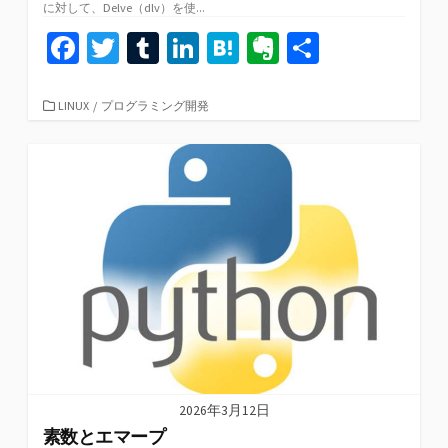
に対して、Delve（dlv）を使...
Fa
T
T
Li
H
Ev
共
ce
wi
u
n
at
er
有
b
tt
m
ke
e
n
カ
LINUX
/
プログラミング開発
テ
o
er
bl
dI
n
ot
ゴ
リ
o
r
n
a
e
ー
k
2026年3月12日
素数とエマープ