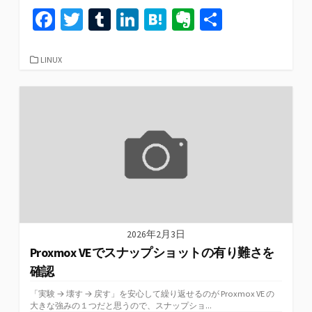
Fa
T
T
Li
H
Ev
共
ce
wi
u
n
at
er
有
b
tt
m
ke
e
n
カ
LINUX
テ
o
er
bl
dI
n
ot
ゴ
リ
o
r
n
a
e
ー
k
2026年2月3日
Proxmox VEでスナップショットの有り難さを
確認
「実験 → 壊す → 戻す」を安心して繰り返せるのが Proxmox VE の
大きな強みの１つだと思うので、スナップショ...