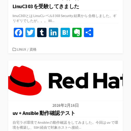
LinuC303を受験してきました
linuC303とは LinuCレベル3 303 Security 結果から 合格しました。ギ
リギリでしたが。。。 80...
Fa
T
T
Li
H
Ev
共
ce
wi
u
n
at
er
有
b
tt
m
ke
e
n
カ
LINUX
/
資格
テ
o
er
bl
dI
n
ot
ゴ
リ
o
r
n
a
e
ー
k
2026年2月16日
uv + Ansible 動作確認テスト
自宅ラボ環境で Ansible の動作確認 をしてみました。今回は uv で環
境を構築し、SSH 経由で対象ホストへ接続...