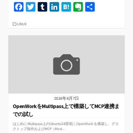
Fa
T
T
Li
H
Ev
共
ce
wi
u
n
at
er
有
b
tt
m
ke
e
n
カ
LINUX
テ
o
er
bl
dI
n
ot
ゴ
リ
o
r
n
a
e
ー
k
2026年4月7日
OpenWorkをMultipass上で構築してMCP連携ま
での試し
はじめに Multipass上のUbuntu24環境に OpenWork を構築し、デス
クトップ操作およびMCP（Mod...