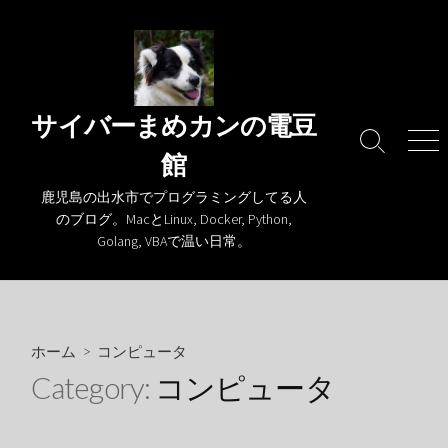
コ
ン
テ
ン
ツ
サイバーまめカンの電豆
へ
検
メ
館
ス
索
ニ
キ
切
ュ
鹿児島の出水市でプログラミングしてる人
り
ー
ッ
のブログ。MacとLinux, Docker, Python,
替
プ
Golang, VBAで温い日常。
え
ホーム
> コンピュータ
Category:
コンピュータ