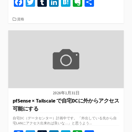
Fa
T
T
Li
H
Ev
共
ce
wi
u
n
at
er
有
b
tt
m
ke
e
n
カ
資格
テ
o
er
bl
dI
n
ot
ゴ
リ
o
r
n
a
e
ー
k
2026年1月31日
pfSense × Tailscale で自宅DCに外からアクセス
可能にする
自宅DC（データセンター）計画中です。 「外出している先から自
宅LANにアクセス出来れば良いな…」と思うよう...