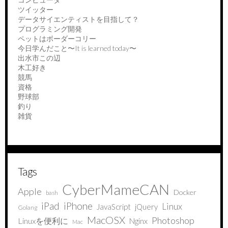
ツイッター
データサイエンティストを目指して？
プログラミング開発
ペットはボーダーコリー
今日学んだこと〜It is learned today〜
出水市この辺
木工好き
競馬
資格
野球部
釣り
雑貨
Tags
CyberMameCAN
Apple
Docker
bash
iPad
iPhone
Linux
JavaScript
jQuery
Golang
MacOSX
Photoshop
Linuxを便利に
Nginx
Mac