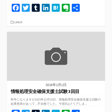
Fa
T
T
Li
H
Ev
共
ce
wi
u
n
at
er
有
b
tt
m
ke
e
n
カ
LINUX
テ
o
er
bl
dI
n
ot
ゴ
リ
o
r
n
a
e
ー
k
2026年2月1日
情報処理安全確保支援士試験 3回目
昨年になりますが2025年12月25日、情報処理安全確保支援士試験の
結果発表があって…不合格でした。 午前Ⅱはクリアしま...