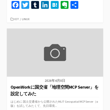
Fa
T
T
Li
H
Ev
共
ce
wi
u
n
at
er
有
b
tt
m
ke
e
n
カ
IOT
/
LINUX
テ
o
er
bl
dI
n
ot
ゴ
リ
o
r
n
a
e
ー
k
2026年4月8日
OpenWorkに国交省「地理空間MCP Server」を
設定してみた
はじめに 国土交通省から公開されたMLIT Geospatial MCP Server（α
版）を試してみたくて、先日環境...