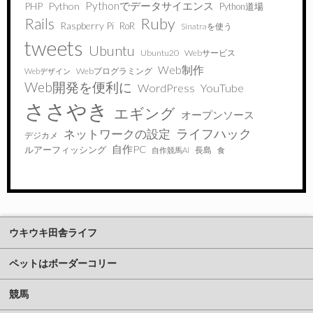
Pythonでデータサイエンス
PHP
Python
Python道場
Ruby
Rails
Raspberry Pi
RoR
Sinatraを使う
tweets
Ubuntu
Ubuntu20
Webサービス
Web制作
Webプログラミング
Webデザイン
Web開発を便利に
WordPress
YouTube
ささやき
エギング
オープンソース
ライフハック
ネットワークの設定
デジカメ
自作PC
ルアーフィッシング
長島
自作競馬AI
食
ウキウキ田舎ライフ
ペットはボーダーコリー
競馬