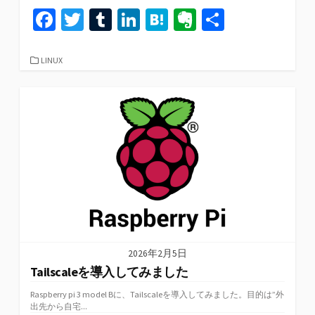
Fa
T
T
Li
H
Ev
共
ce
wi
u
n
at
er
有
b
tt
m
ke
e
n
カ
LINUX
テ
o
er
bl
dI
n
ot
ゴ
リ
o
r
n
a
e
ー
k
2026年2月5日
Tailscaleを導入してみました
Raspberry pi 3 model Bに、Tailscaleを導入してみました。目的は”外
出先から自宅...