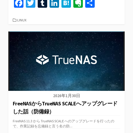
Fa
T
T
Li
H
Ev
共
ce
wi
u
n
at
er
有
b
tt
m
ke
e
n
カ
LINUX
テ
o
er
bl
dI
n
ot
ゴ
リ
o
r
n
a
e
ー
k
2026年1月30日
FreeNASからTrueNAS SCALEへアップグレード
した話（防備録）
FreeNAS 11.3 から TrueNAS SCALE へのアップグレードを行ったの
で、作業記録を忘備録と言う名の防...