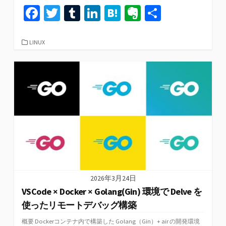
Fa
T
T
Li
H
Ev
共
ce
wi
u
n
at
er
有
b
tt
m
ke
e
n
カ
LINUX
テ
o
er
bl
dI
n
ot
ゴ
リ
o
r
n
a
e
ー
k
2026年3月24日
VSCode × Docker × Golang(Gin) 環境で Delve を
使ったリモートデバッグ構築
概要 Dockerコンテナ内で構築した Golang（Gin）+ air の開発環境