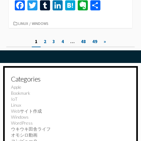
Fa
T
T
Li
H
Ev
共
ce
wi
u
n
at
er
有
b
tt
m
ke
e
n
カ
LINUX
/
WINDOWS
テ
o
er
bl
dI
n
ot
ゴ
投
1
2
3
4
…
48
49
»
リ
o
r
n
a
e
ー
稿
k
の
ペ
Categories
ー
Apple
Bookmark
ジ
IoT
送
Linux
Webサイト作成
り
Windows
WordPress
ウキウキ田舎ライフ
オモシロ動画
コンピュータ