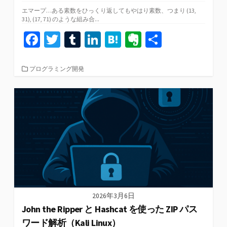
エマープ…ある素数をひっくり返してもやはり素数、つまり (13,
31), (17, 71) のような組み合...
Fa
T
T
Li
H
Ev
共
ce
wi
u
n
at
er
有
b
tt
m
ke
e
n
カ
プログラミング開発
テ
o
er
bl
dI
n
ot
ゴ
リ
o
r
n
a
e
ー
k
2026年3月6日
John the Ripper と Hashcat を使った ZIP パス
ワード解析（Kali Linux）