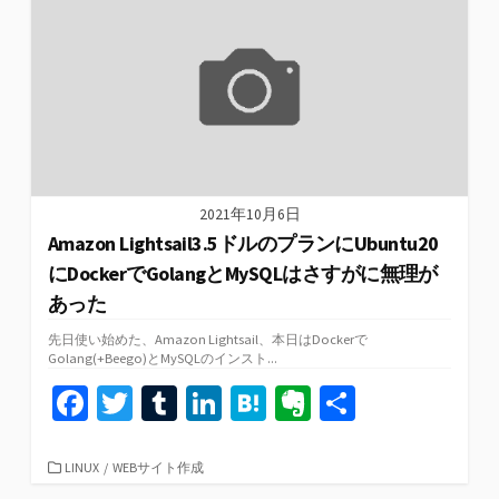
o
r
n
a
e
ー
k
2021年10月6日
Amazon Lightsail3.5ドルのプランにUbuntu20
にDockerでGolangとMySQLはさすがに無理が
あった
先日使い始めた、Amazon Lightsail、本日はDockerで
Golang(+Beego)とMySQLのインスト...
Fa
T
T
Li
H
Ev
共
ce
wi
u
n
at
er
有
b
tt
m
ke
e
n
カ
LINUX
/
WEBサイト作成
テ