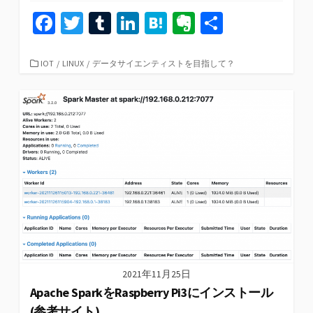
Fa
T
T
Li
H
Ev
共
ce
wi
u
n
at
er
有
b
tt
m
ke
e
n
カ
IOT
/
LINUX
/
データサイエンティストを目指して？
テ
o
er
bl
dI
n
ot
ゴ
リ
o
r
n
a
e
ー
k
2021年11月25日
Apache SparkをRaspberry Pi3にインストール
(参考サイト)