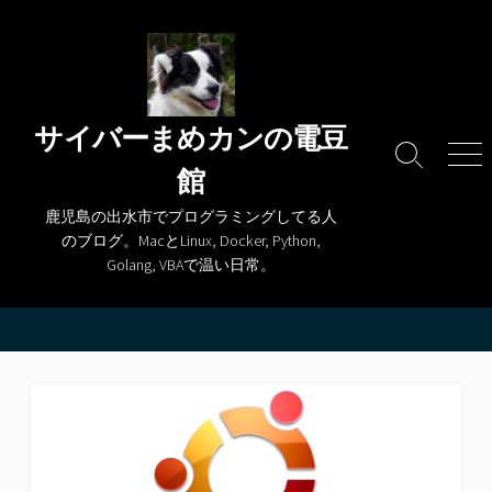
コ
ン
テ
ン
ツ
サイバーまめカンの電豆
へ
検
メ
館
ス
索
ニ
キ
切
ュ
鹿児島の出水市でプログラミングしてる人
り
ー
ッ
のブログ。MacとLinux, Docker, Python,
替
プ
Golang, VBAで温い日常。
え