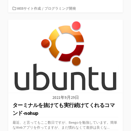
ce
wi
u
n
at
er
有
b
tt
m
ke
e
n
カ
WEBサイト作成
/
プログラミング開発
テ
o
er
bl
dI
n
ot
ゴ
リ
o
r
n
a
e
ー
k
2021年9月29日
ターミナルを抜けても実行続けてくれるコマ
ンド-nohup
最近、と言ってもここ数日ですが、Beegoを勉強しています。簡単
なWebアプリを作ってますが、まだ慣れなくて進捗は良くな...