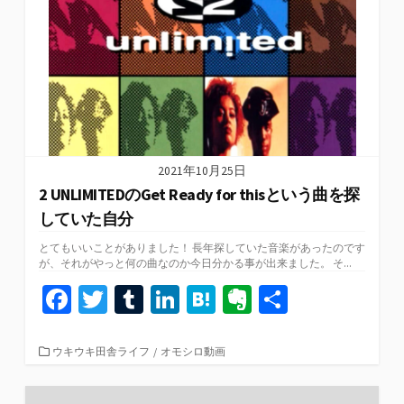
2021年10月25日
2 UNLIMITEDのGet Ready for thisという曲を探
していた自分
とてもいいことがありました！ 長年探していた音楽があったのです
が、それがやっと何の曲なのか今日分かる事が出来ました。 そ...
Fa
T
T
Li
H
Ev
共
ce
wi
u
n
at
er
有
b
tt
m
ke
e
n
カ
ウキウキ田舎ライフ
/
オモシロ動画
テ
o
er
bl
dI
n
ot
ゴ
リ