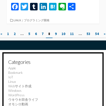
Fa
T
T
Li
H
Ev
共
ce
wi
u
n
at
er
有
b
tt
m
ke
e
n
カ
LINUX
/
プログラミング開発
テ
o
er
bl
dI
n
ot
ゴ
投
«
1
2
…
5
6
7
8
9
10
11
…
53
54
»
リ
o
r
n
a
e
ー
稿
k
の
ペ
Categories
ー
Apple
Bookmark
ジ
IoT
送
Linux
Webサイト作成
り
Windows
WordPress
ウキウキ田舎ライフ
オモシロ動画