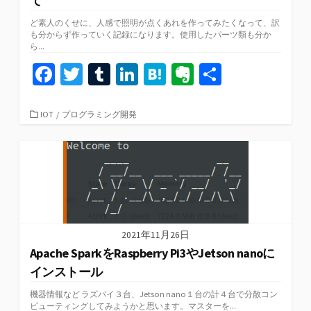
て
ど素人のくせに、人感で照明が点くあれを作ってみたくなって、訳
も分からず作っていく記録になります。使用したパーツ類も分か
ら...
Fa
T
T
Li
H
Ev
共
ce
wi
u
n
at
er
有
b
tt
m
ke
e
n
カ
IOT
/
プログラミング開発
テ
o
er
bl
dI
n
ot
ゴ
リ
o
r
n
a
e
ー
k
2021年11月26日
Apache SparkをRaspberry Pi3やJetson nanoに
インストール
機器情報など ラズパイ３台、Jetson nano１台の計４台で分散コン
ピューティングしてみようかと思います。マスターを...