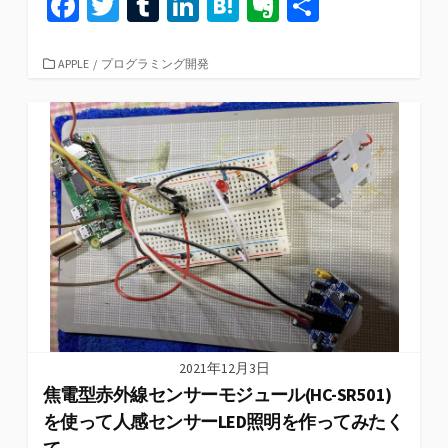
Fa
T
T
Li
H
Ev
共
ce
wi
u
n
at
er
有
b
tt
m
ke
e
n
カ
APPLE
/
プログラミング開発
テ
o
er
bl
dI
n
ot
ゴ
リ
o
r
n
a
e
ー
k
2021年12月3日
焦電型赤外線センサーモジュール(HC-SR501)
を使って人感センサーLED照明を作ってみたく