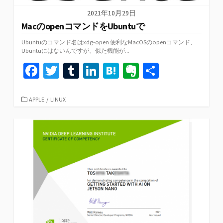
2021年10月29日
MacのopenコマンドをUbuntuで
Ubuntuのコマンド名はxdg-open 便利なMacOSのopenコマンド、
Ubuntuにはないんですが、似た機能が...
Fa
T
T
Li
H
Ev
共
ce
wi
u
n
at
er
有
b
tt
m
ke
e
n
カ
APPLE
/
LINUX
テ
o
er
bl
dI
n
ot
ゴ
リ
o
r
n
a
e
ー
k