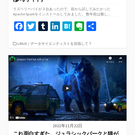
ラズベリーパイが３台あったので、前から試してみたかった
Apache Sparkをインストールしてみました。 数年前は難し...
Fa
T
T
Li
H
Ev
共
ce
wi
u
n
at
er
有
b
tt
m
ke
e
n
カ
LINUX
/
データサイエンティストを目指して？
テ
o
er
bl
dI
n
ot
ゴ
リ
o
r
n
a
e
ー
k
2021年11月22日
これ面白すぎた。ジュラシックパークと猫が