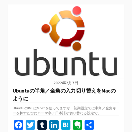
o
er
bl
dI
n
ot
ゴ
リ
o
r
n
a
e
ー
k
2022年2月7日
Ubuntuの半角／全角の入力切り替えをMacの
ように
UbuntuのIMEはMozcを使ってますが、初期設定では半角／全角キ
ーを押すたびにローマ字／日本語が切り替わる設定で、...
Fa
T
T
Li
H
Ev
共