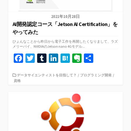
2021年10月28日
AI開発認定コース「Jetson AI Certification」を
やってみた
ひょんなことから昨日から電子工作を再開したくなりまして、ラズ
メリーパイ、NVIDIAのJetson nano 4Gモデル...
Fa
T
T
Li
H
Ev
共
ce
wi
u
n
at
er
有
b
tt
m
ke
e
n
カ
データサイエンティストを目指して？
/
プログラミング開発
/
テ
資格
o
er
bl
dI
n
ot
ゴ
リ
o
r
n
a
e
ー
k