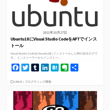
2021年10月27日
Ubuntu18にVisual Studio CodeをAPTでインス
トール
Visual Studio CodeをUbuntu18にインストールした時の自分ログで
す。 インストーラーからインストー...
Fa
T
T
Li
H
Ev
共
ce
wi
u
n
at
er
有
b
tt
m
ke
e
n
カ
LINUX
/
プログラミング開発
テ
o
er
bl
dI
n
ot
ゴ
リ
o
r
n
a
e
ー
k