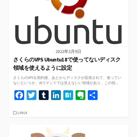
2022年2月9日
さくらのVPS Ubuntu18で使ってないディスク
領域を使えるように設定
さくらのVPSを契約後、あとからディスクが拡張されて、使ってい
ないというか、dfコマンドでは見えないい領域があり、この領...
Fa
T
T
Li
H
Ev
共
ce
wi
u
n
at
er
有
b
tt
m
ke
e
n
カ
LINUX
テ
o
er
bl
dI
n
ot
ゴ
リ
o
r
n
a
e
ー