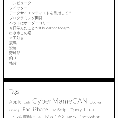
コンピュータ
ツイッター
データサイエンティストを目指して？
プログラミング開発
ペットはボーダーコリー
今日学んだこと〜It is learned today〜
出水市この辺
木工好き
競馬
資格
野球部
釣り
雑貨
Tags
CyberMameCAN
Apple
Docker
bash
iPad
iPhone
Linux
JavaScript
jQuery
Golang
MacOSX
Photoshop
Linuxを便利に
Nginx
Mac