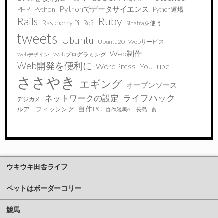
Pythonでデータサイエンス
PHP
Python
Python道場
Ruby
Rails
Raspberry Pi
RoR
Sinatraを使う
tweets
Ubuntu
Ubuntu20
Webサービス
Web制作
Webプログラミング
Webデザイン
Web開発を便利に
WordPress
YouTube
ささやき
エギング
オープンソース
ライフハック
ネットワークの設定
デジカメ
自作PC
ルアーフィッシング
長島
自作競馬AI
食
ウキウキ田舎ライフ
ペットはボーダーコリー
競馬