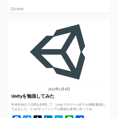
ce
wi
u
n
at
er
有
b
tt
m
ke
e
n
カ
LINUX
テ
o
er
bl
dI
n
ot
ゴ
リ
o
r
n
a
e
ー
k
2022年1月4日
Unityを勉強してみた
年末年始の２日間を利用して、Unityでのゲーム作りを体験(勉強)し
てみました。3つのチュートリアル動画を参考に作ってみ...