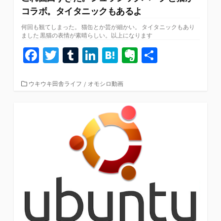
コラボ。タイタニックもあるよ
何回も観てしまった。 猫缶とか芸が細かい。 タイタニックもあり
ました 黒猫の表情が素晴らしい。以上になります
Fa
T
T
Li
H
Ev
共
ce
wi
u
n
at
er
有
b
tt
m
ke
e
n
カ
ウキウキ田舎ライフ
/
オモシロ動画
テ
o
er
bl
dI
n
ot
ゴ
リ
o
r
n
a
e
ー
k