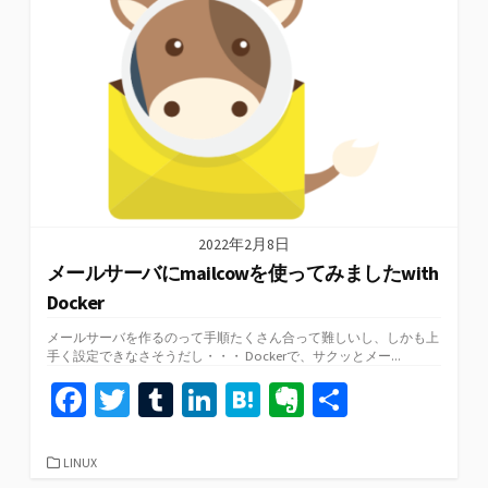
k
2022年2月8日
メールサーバにmailcowを使ってみましたwith
Docker
メールサーバを作るのって手順たくさん合って難しいし、しかも上
手く設定できなさそうだし・・・ Dockerで、サクッとメー...
Fa
T
T
Li
H
Ev
共
ce
wi
u
n
at
er
有
b
tt
m
ke
e
n
カ
LINUX
テ